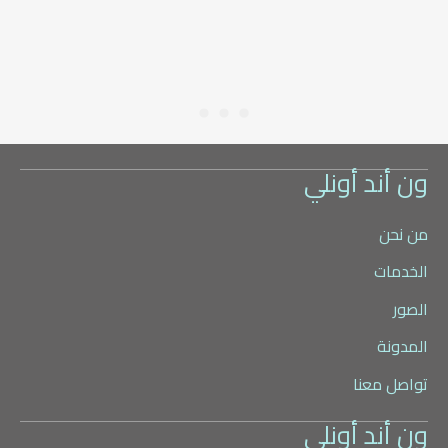
ون أند أونلي
من نحن
الخدمات
الصور
المدونة
تواصل معنا
ون أند أونلي