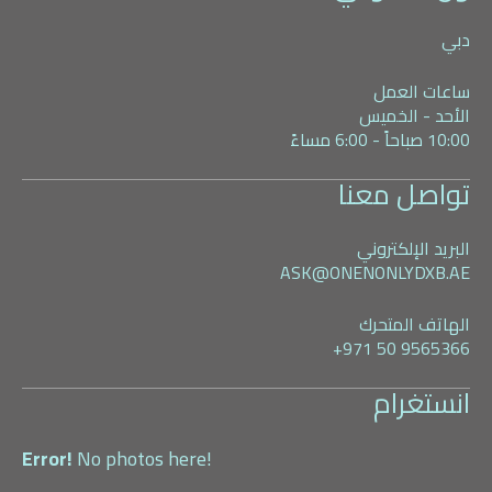
دبي
ساعات العمل
الأحد - الخميس
10:00 صباحاً - 6:00 مساءً
تواصل معنا
البريد الإلكتروني
ASK@ONENONLYDXB.AE
الهاتف المتحرك
+971 50 9565366
انستغرام
Error!
No photos here!